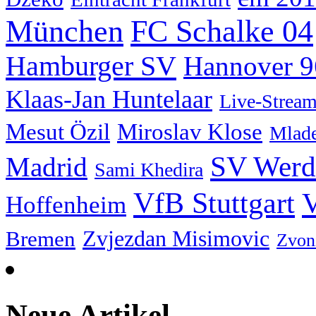
München
FC Schalke 04
Hamburger SV
Hannover 9
Klaas-Jan Huntelaar
Live-Strea
Mesut Özil
Miroslav Klose
Mlade
SV Werd
Madrid
Sami Khedira
VfB Stuttgart
V
Hoffenheim
Zvjezdan Misimovic
Bremen
Zvon
Neue Artikel