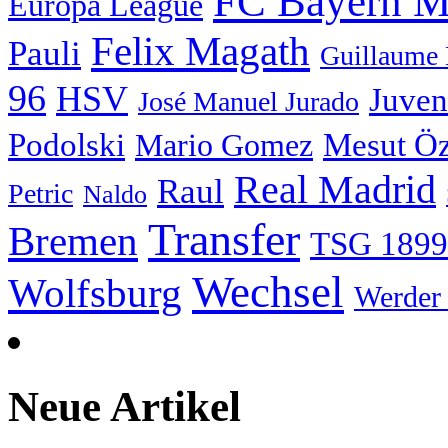
FC Bayern 
Europa League
Felix Magath
Pauli
Guillaume
96
HSV
Juven
José Manuel Jurado
Podolski
Mesut Öz
Mario Gomez
Real Madrid
Raul
Petric
Naldo
Transfer
Bremen
TSG 1899
Wechsel
Wolfsburg
Werder
Neue Artikel