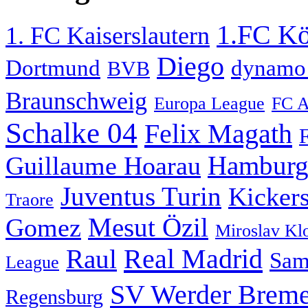
1.FC Kö
1. FC Kaiserslautern
Diego
Dortmund
dynamo 
BVB
Braunschweig
Europa League
FC A
Schalke 04
Felix Magath
F
Hamburg
Guillaume Hoarau
Juventus Turin
Kicker
Traore
Mesut Özil
Gomez
Miroslav Kl
Real Madrid
Raul
Sam
League
SV Werder Brem
Regensburg