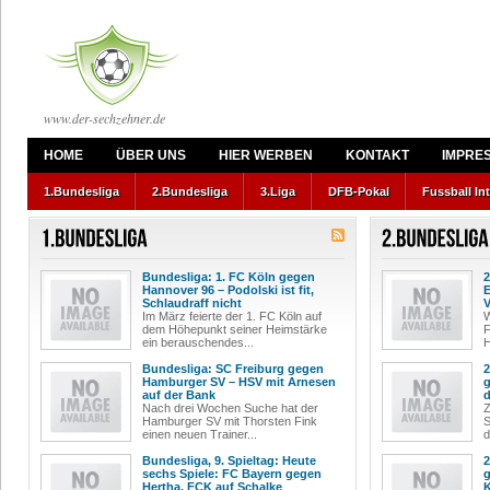
www.der-sechzehner.de
HOME
ÜBER UNS
HIER WERBEN
KONTAKT
IMPRE
1.Bundesliga
2.Bundesliga
3.Liga
DFB-Pokal
Fussball In
Bundesliga: 1. FC Köln gegen
2
Hannover 96 – Podolski ist fit,
E
Schlaudraff nicht
V
Im März feierte der 1. FC Köln auf
W
dem Höhepunkt seiner Heimstärke
F
ein berauschendes...
H
Bundesliga: SC Freiburg gegen
2
Hamburger SV – HSV mit Arnesen
g
auf der Bank
d
Nach drei Wochen Suche hat der
Z
Hamburger SV mit Thorsten Fink
S
einen neuen Trainer...
d
Bundesliga, 9. Spieltag: Heute
2
sechs Spiele: FC Bayern gegen
g
Hertha, FCK auf Schalke
K