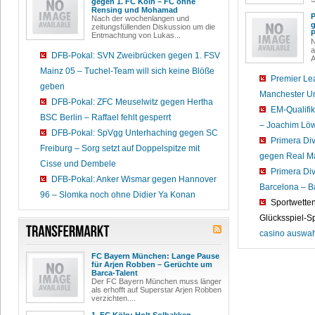
gegen 1. FC Köln – FC ohne
Rensing und Mohamad
P
Nach der wochenlangen und
g
zeitungsfüllenden Diskussion um die
P
Entmachtung von Lukas...
N
a
DFB-Pokal: SVN Zweibrücken gegen 1. FSV
A
Mainz 05 – Tuchel-Team will sich keine Blöße
Premier Le
geben
Manchester Uni
DFB-Pokal: ZFC Meuselwitz gegen Hertha
EM-Qualifik
BSC Berlin – Raffael fehlt gesperrt
– Joachim Löw
DFB-Pokal: SpVgg Unterhaching gegen SC
Primera Div
Freiburg – Sorg setzt auf Doppelspitze mit
gegen Real Ma
Cisse und Dembele
Primera Div
DFB-Pokal: Anker Wismar gegen Hannover
Barcelona – Ba
96 – Slomka noch ohne Didier Ya Konan
Sportwette
Glücksspiel-S
casino auswah
FC Bayern München: Lange Pause
für Arjen Robben – Gerüchte um
Barca-Talent
Der FC Bayern München muss länger
als erhofft auf Superstar Arjen Robben
verzichten....