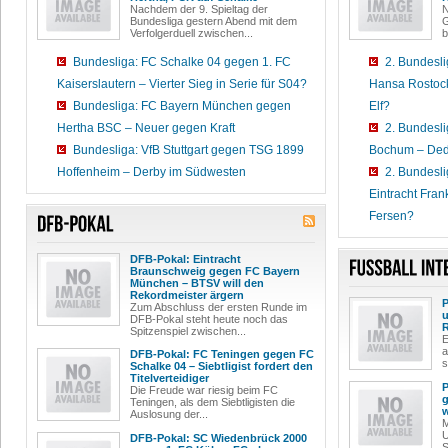
Nachdem der 9. Spieltag der
N
Bundesliga gestern Abend mit dem
G
Verfolgerduell zwischen...
b
Bundesliga: FC Schalke 04 gegen 1. FC
2. Bundesli
Kaiserslautern – Vierter Sieg in Serie für S04?
Hansa Rostock 
Bundesliga: FC Bayern München gegen
Elf?
Hertha BSC – Neuer gegen Kraft
2. Bundesl
Bundesliga: VfB Stuttgart gegen TSG 1899
Bochum – Dedi
Hoffenheim – Derby im Südwesten
2. Bundesl
Eintracht Frank
Fersen?
DFB-Pokal: Eintracht
Braunschweig gegen FC Bayern
München – BTSV will den
Rekordmeister ärgern
P
Zum Abschluss der ersten Runde im
u
DFB-Pokal steht heute noch das
R
Spitzenspiel zwischen...
E
a
DFB-Pokal: FC Teningen gegen FC
s
Schalke 04 – Siebtligist fordert den
Titelverteidiger
P
Die Freude war riesig beim FC
g
Teningen, als dem Siebtligisten die
w
Auslosung der...
M
U
DFB-Pokal: SC Wiedenbrück 2000
S