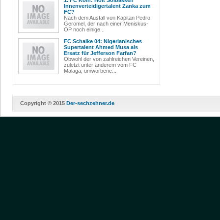
1. FC Köln: Holt Solbakken
Innenverteidigertalent Zanka zum
FC?
Nach dem Ausfall von Kapitän Pedro
Geromel, der nach einer Meniskus-
OP noch einige...
FC Schalke 04: Nigerianisches
Supertalent Ahmed Musa als
Ersatz für Jefferson Farfan?
Obwohl der von zahlreichen Vereinen,
zuletzt unter anderem vom FC
Malaga, umworbene...
Copyright © 2015
Der-sechzehner.de