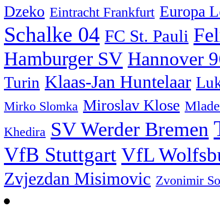
Dzeko
Europa L
Eintracht Frankfurt
Schalke 04
Fe
FC St. Pauli
Hamburger SV
Hannover 9
Klaas-Jan Huntelaar
Turin
Luk
Miroslav Klose
Mlade
Mirko Slomka
SV Werder Bremen
Khedira
VfB Stuttgart
VfL Wolfsb
Zvjezdan Misimovic
Zvonimir So