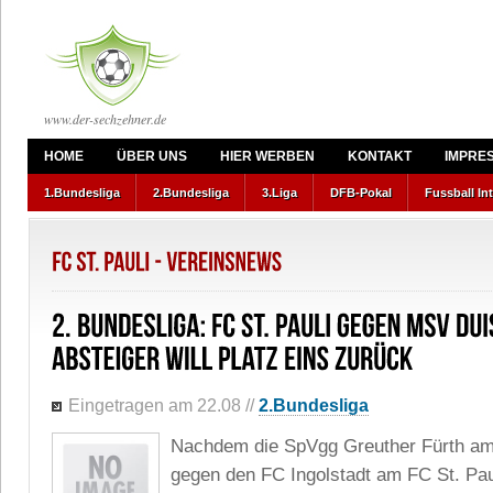
www.der-sechzehner.de
HOME
ÜBER UNS
HIER WERBEN
KONTAKT
IMPRE
1.Bundesliga
2.Bundesliga
3.Liga
DFB-Pokal
Fussball In
Eingetragen am 22.08
//
2.Bundesliga
Nachdem die SpVgg Greuther Fürth am 
gegen den FC Ingolstadt am FC St. Pau