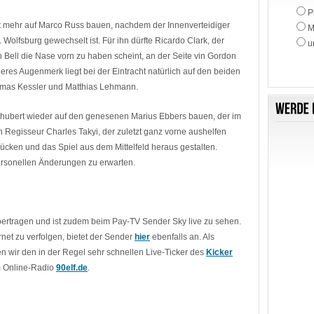
P
cht mehr auf Marco Russ bauen, nachdem der Innenverteidiger
M
lfsburg gewechselt ist. Für ihn dürfte Ricardo Clark, der
u
n Bell die Nase vorn zu haben scheint, an der Seite vin Gordon
eres Augenmerk liegt bei der Eintracht natürlich auf den beiden
omas Kessler und Matthias Lehmann.
chubert wieder auf den genesenen Marius Ebbers bauen, der im
 Regisseur Charles Takyi, der zuletzt ganz vorne aushelfen
ücken und das Spiel aus dem Mittelfeld heraus gestalten.
ersonellen Änderungen zu erwarten.
übertragen und ist zudem beim Pay-TV Sender Sky live zu sehen.
rnet zu verfolgen, bietet der Sender
hier
ebenfalls an. Als
n wir den in der Regel sehr schnellen Live-Ticker des
Kicker
m Online-Radio
90elf.de
.