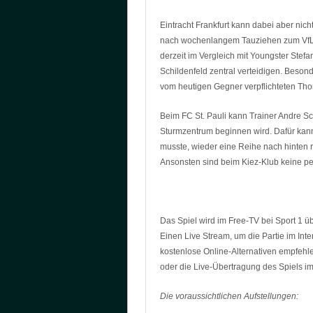
Eintracht Frankfurt kann dabei aber ni
nach wochenlangem Tauziehen zum VfL Wo
derzeit im Vergleich mit Youngster Stefa
Schildenfeld zentral verteidigen. Besond
vom heutigen Gegner verpflichteten Th
Beim FC St. Pauli kann Trainer Andre S
Sturmzentrum beginnen wird. Dafür kann
musste, wieder eine Reihe nach hinten r
Ansonsten sind beim Kiez-Klub keine p
Das Spiel wird im Free-TV bei Sport 1 
Einen Live Stream, um die Partie im Inte
kostenlose Online-Alternativen empfehle
oder die Live-Übertragung des Spiels i
Die voraussichtlichen Aufstellungen: