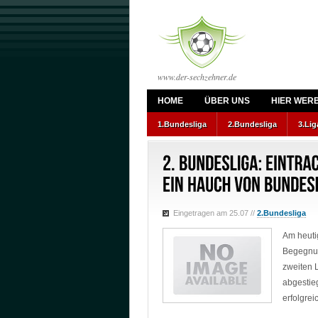
www.der-sechzehner.de
HOME
ÜBER UNS
HIER WER
1.Bundesliga
2.Bundesliga
3.Lig
Eingetragen am 25.07
//
2.Bundesliga
Am heuti
Begegnun
zweiten 
abgesti
erfolgrei