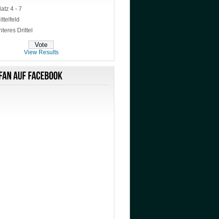
latz 4 - 7
ittelfeld
nteres Drittel
View Results