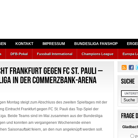
BEN
KONTAKT
IMPRESSUM
BUNDESLIGA FANSHOP
ERGE
a
DFB-Pokal
Fussball International
Champions League
Europa L
gen Montag steigt zum Abschluss des zweiten Spieltages mit der
g Eintracht Frankfurt gegen FC St. Pauli das Top-Spiel der
Liga. Beide Teams sind im Mai zusammen aus der Bundesliga
egen und konnten am vergangenen Wochenende einen
Gladbach
chen Saisonauftakt feiern, an den nun angeknüpft werden soll.
P