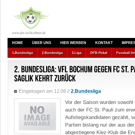
www.der-sechzehner.de
HOME
ÜBER UNS
HIER WERBEN
KONTAKT
IMPRE
1.Bundesliga
2.Bundesliga
3.Liga
DFB-Pokal
Fussball In
Eingetragen am 12.08
//
2.Bundesliga
Vor der Saison wurden sowohl
auch der FC St. Pauli zum erwe
Aufstiegskandidaten gezählt, w
Partien bislang nur der aus der
abgestiegene Kiez-Klub die Erw