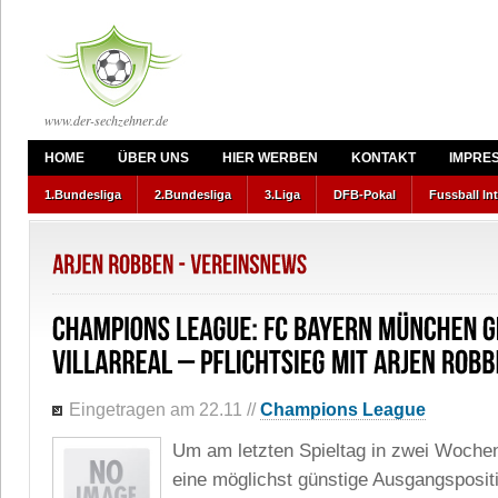
www.der-sechzehner.de
HOME
ÜBER UNS
HIER WERBEN
KONTAKT
IMPRE
1.Bundesliga
2.Bundesliga
3.Liga
DFB-Pokal
Fussball In
Eingetragen am 22.11
//
Champions League
Um am letzten Spieltag in zwei Woche
eine möglichst günstige Ausgangspositi