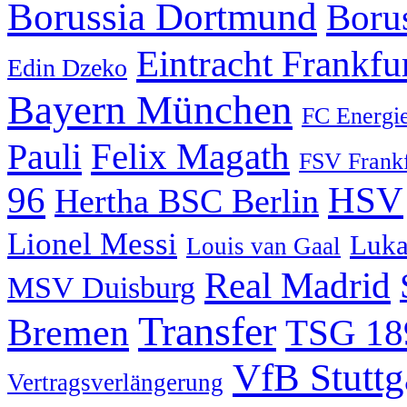
Borussia Dortmund
Boru
Eintracht Frankfu
Edin Dzeko
Bayern München
FC Energie
Pauli
Felix Magath
FSV Frankf
HSV
96
Hertha BSC Berlin
Lionel Messi
Luka
Louis van Gaal
Real Madrid
MSV Duisburg
Transfer
Bremen
TSG 18
VfB Stuttg
Vertragsverlängerung