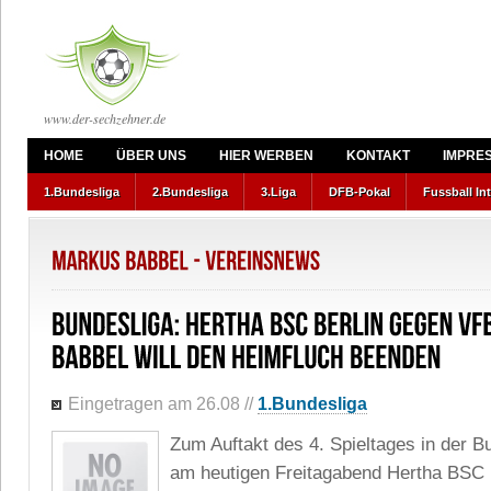
www.der-sechzehner.de
HOME
ÜBER UNS
HIER WERBEN
KONTAKT
IMPRE
1.Bundesliga
2.Bundesliga
3.Liga
DFB-Pokal
Fussball In
Eingetragen am 26.08
//
1.Bundesliga
Zum Auftakt des 4. Spieltages in der B
am heutigen Freitagabend Hertha BSC 