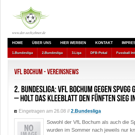
www.der-sechzehner.de
HOME
ÜBER UNS
HIER WERBEN
KONTAKT
IMPRE
1.Bundesliga
2.Bundesliga
3.Liga
DFB-Pokal
Fussball In
Eingetragen am 26.08
//
2.Bundesliga
Sowohl der VfL Bochum als auch die S
wurden im Sommer nach jeweils nur k