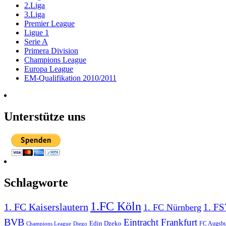
2.Liga
3.Liga
Premier League
Ligue 1
Serie A
Primera Division
Champions League
Europa League
EM-Qualifikation 2010/2011
Unterstütze uns
Schlagworte
1.FC Köln
1. FC Kaiserslautern
1. FS
1. FC Nürnberg
BVB
Eintracht Frankfurt
Edin Dzeko
Diego
FC Augsb
Champions League