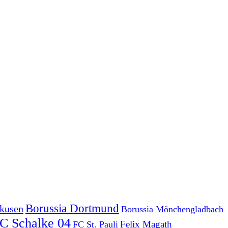
Borussia Dortmund
rkusen
Borussia Mönchengladbach
C Schalke 04
Felix Magath
FC St. Pauli