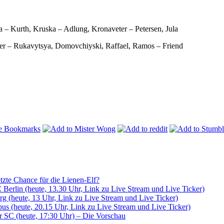
 – Kurth, Kruska – Adlung, Kronaveter – Petersen, Jula
yer – Rukavytsya, Domovchiyski, Raffael, Ramos – Friend
tzte Chance für die Lienen-Elf?
Berlin (heute, 13.30 Uhr, Link zu Live Stream und Live Ticker)
g (heute, 13 Uhr, Link zu Live Stream und Live Ticker)
us (heute, 20.15 Uhr, Link zu Live Stream und Live Ticker)
er SC (heute, 17:30 Uhr) – Die Vorschau