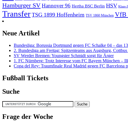
Hamburger SV
HSV
Hannover 96
Hertha BSC Berlin
Klaas-J
Transfer
VfB 
TSG 1899 Hoffenheim
TSV 1860 München
Neue Artikel
Bundesliga: Borussia Dortmund gegen FC Schalke 04 – das 13
2. Bundesliga am Freitag: Spitzenteams aus Augsburg, Cottbus
SV Werder Bremen: Youngster Schmidt sorgt für Ärger
1. FC Nürnberg: Trotz Interesse vom FC Bayern München – I
Copa del Rey: Traumfinale Real Madrid gegen FC Barcelona p
Fußball Tickets
Suche
Frage der Woche