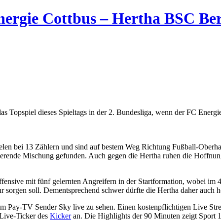
Energie Cottbus – Hertha BSC Ber
 das Topspiel dieses Spieltags in der 2. Bundesliga, wenn der FC Energ
len bei 13 Zählern und sind auf bestem Weg Richtung Fußball-Oberhaus.
nierende Mischung gefunden. Auch gegen die Hertha ruhen die Hoffnunge
fensive mit fünf gelernten Angreifern in der Startformation, wobei im 4
hr sorgen soll. Dementsprechend schwer dürfte die Hertha daher auch he
im Pay-TV Sender Sky live zu sehen. Einen kostenpflichtigen Live Strea
e Live-Ticker des
Kicker
an. Die Highlights der 90 Minuten zeigt Sport 