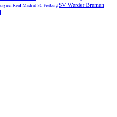
SV Werder Bremen
Real Madrid
SC Freiburg
burg
Raul
l