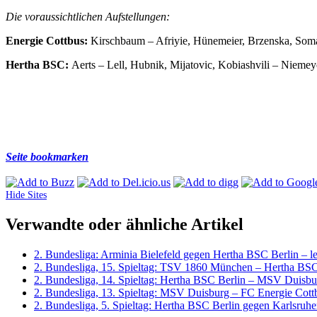
Die voraussichtlichen Aufstellungen:
Energie Cottbus:
Kirschbaum – Afriyie, Hünemeier, Brzenska, Soma
Hertha BSC:
Aerts – Lell, Hubnik, Mijatovic, Kobiashvili – Nieme
Seite bookmarken
Hide Sites
Verwandte oder ähnliche Artikel
2. Bundesliga: Arminia Bielefeld gegen Hertha BSC Berlin – le
2. Bundesliga, 15. Spieltag: TSV 1860 München – Hertha BSC 
2. Bundesliga, 14. Spieltag: Hertha BSC Berlin – MSV Duisbur
2. Bundesliga, 13. Spieltag: MSV Duisburg – FC Energie Cottb
2. Bundesliga, 5. Spieltag: Hertha BSC Berlin gegen Karlsruh