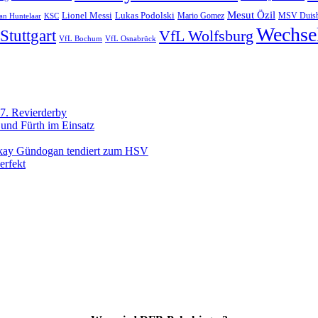
Mesut Özil
Lukas Podolski
Lionel Messi
MSV Duis
an Huntelaar
KSC
Mario Gomez
Wechse
Stuttgart
VfL Wolfsburg
VfL Bochum
VfL Osnabrück
7. Revierderby
 und Fürth im Einsatz
lkay Gündogan tendiert zum HSV
erfekt