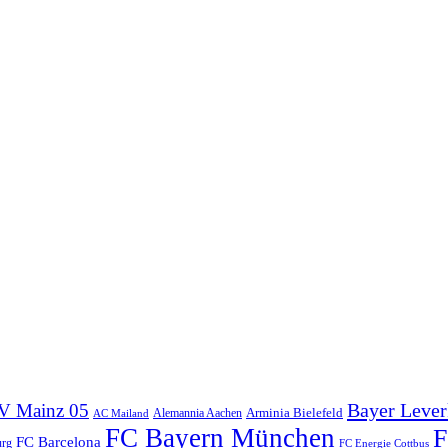
Bayer Leve
V Mainz 05
Arminia Bielefeld
Alemannia Aachen
AC Mailand
FC Bayern München
F
FC Barcelona
urg
FC Energie Cottbus