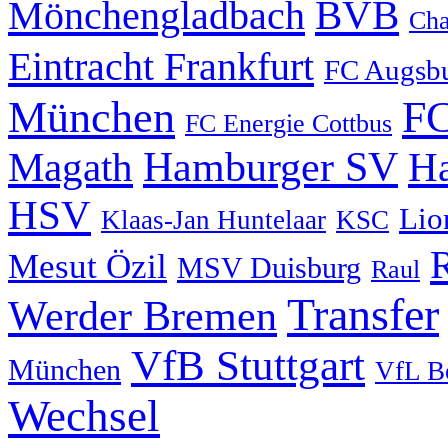
BVB
Mönchengladbach
Cha
Eintracht Frankfurt
FC Augsb
München
FC
FC Energie Cottbus
Hamburger SV
Magath
Ha
HSV
Lio
Klaas-Jan Huntelaar
KSC
Mesut Özil
MSV Duisburg
Raul
Transfer
Werder Bremen
VfB Stuttgart
München
VfL B
Wechsel