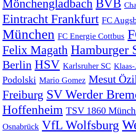
BVB
Mönchengladbach
Cha
Eintracht Frankfurt
FC Augs
München
F
FC Energie Cottbus
Hamburger 
Felix Magath
HSV
Berlin
Karlsruher SC
Klaas-
Mesut Özi
Podolski
Mario Gomez
SV Werder Brem
Freiburg
Hoffenheim
TSV 1860 Münch
We
VfL Wolfsburg
Osnabrück