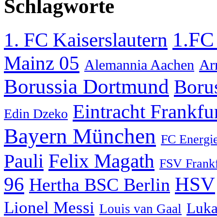
Schlagworte
1.FC
1. FC Kaiserslautern
Mainz 05
Ar
Alemannia Aachen
Borussia Dortmund
Boru
Eintracht Frankfu
Edin Dzeko
Bayern München
FC Energie
Pauli
Felix Magath
FSV Frankf
HSV
96
Hertha BSC Berlin
Lionel Messi
Luka
Louis van Gaal