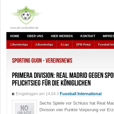
www.der-sechzehner.de
HOME
ÜBER UNS
HIER WERBEN
KONTAKT
IMPRE
1.Bundesliga
2.Bundesliga
3.Liga
DFB-Pokal
Fussball In
Eingetragen am 14.04
//
Fussball International
Sechs Spiele vor Schluss hat Real Mad
Division vier Punkte Vorpsrung vor Erz