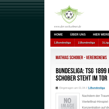
www.der-sechzehner.de
HOME
ÜBER UNS
HIER WER
1.Bundesliga
2.Bundesliga
3.Lig
Eingetragen am 01.04
//
1.Bundesliga
Nachdem der Traum 
Viertelfinal-Hinspiel
Konzentration auf di