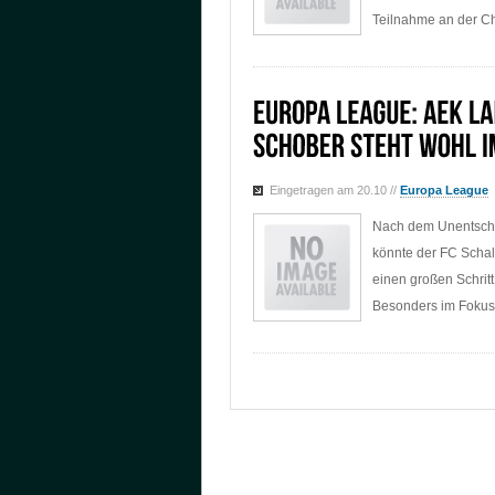
Teilnahme an der Ch
Eingetragen am 20.10
//
Europa League
Nach dem Unentschi
könnte der FC Schal
einen großen Schri
Besonders im Fokus 