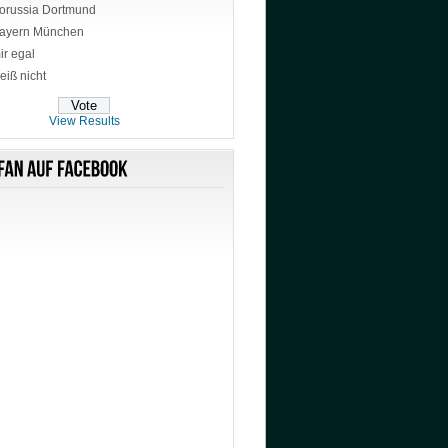
orussia Dortmund
ayern München
ir egal
eiß nicht
View Results