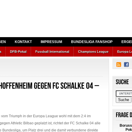
BEN
KONTAKT
IMPRESSUM
BUNDESLIGA FANSHOP
ERGE
a
DFB-Pokal
Fussball International
Champions League
Europa L
vom Triumph in der Europa League wohl mit dem 2:4 im
 gegen Athletic Bilbao geplatzt ist, richtet der FC Schalke 04 alle
Boruss
Pok
e Bundesliga, um Platz drei und die damit verbundene direkte