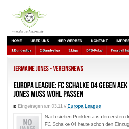
www.der-sechzehner.de
HOME
ÜBER UNS
HIER WERBEN
KONTAKT
IMPRE
1.Bundesliga
2.Bundesliga
3.Liga
DFB-Pokal
Fussball In
Eingetragen am 03.11
//
Europa League
Nach sieben Punkten aus den ersten dr
FC Schalke 04 heute schon den Einzug