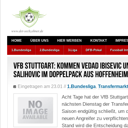
www.der-sechzehner.de
HOME
ÜBER UNS
HIER WERBEN
KONTAKT
IMPRE
1.Bundesliga
2.Bundesliga
3.Liga
DFB-Pokal
Fussball In
Eingetragen am 23.01
//
1.Bundesliga
,
Transfermark
Acht Tage hat der VfB Stuttgar
nächsten Dienstag der Transfer
Saison endgültig schließt, um
neuen Angreifer zu verpflichte
Stand wird die Entscheidung d