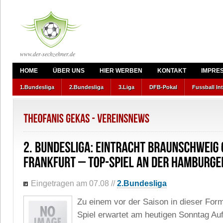
www.der-sechzehner.de
HOME
ÜBER UNS
HIER WERBEN
KONTAKT
IMPRE
1.Bundesliga
2.Bundesliga
3.Liga
DFB-Pokal
Fussball In
Eingetragen am 07.08
//
2.Bundesliga
Zu einem vor der Saison in dieser Form
Spiel erwartet am heutigen Sonntag Auf