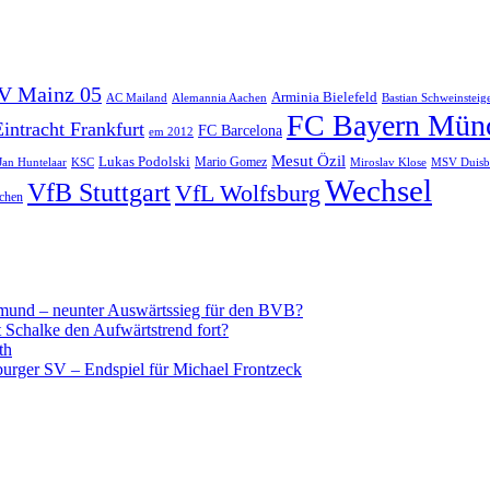
SV Mainz 05
Arminia Bielefeld
Alemannia Aachen
Bastian Schweinsteig
AC Mailand
FC Bayern Mün
Eintracht Frankfurt
FC Barcelona
em 2012
Mesut Özil
Lukas Podolski
Mario Gomez
Jan Huntelaar
KSC
Miroslav Klose
MSV Duisb
Wechsel
VfB Stuttgart
VfL Wolfsburg
chen
ortmund – neunter Auswärtssieg für den BVB?
t Schalke den Aufwärtstrend fort?
th
urger SV – Endspiel für Michael Frontzeck