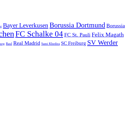
Borussia Dortmund
Bayer Leverkusen
Borussia
er
chen
FC Schalke 04
Felix Magath
FC St. Pauli
SV Werder
Real Madrid
SC Freiburg
urg
Raul
Sami Khedira