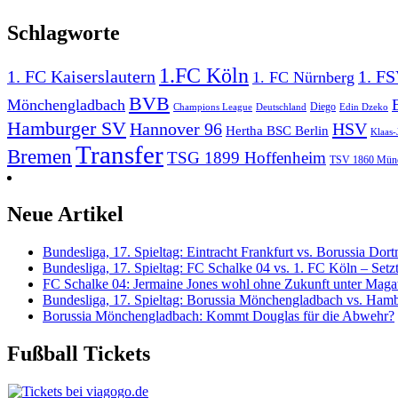
Schlagworte
1.FC Köln
1. FC Kaiserslautern
1. F
1. FC Nürnberg
BVB
Mönchengladbach
Diego
Champions League
Deutschland
Edin Dzeko
Hamburger SV
HSV
Hannover 96
Hertha BSC Berlin
Klaas-
Transfer
Bremen
TSG 1899 Hoffenheim
TSV 1860 Mün
Neue Artikel
Bundesliga, 17. Spieltag: Eintracht Frankfurt vs. Borussia D
Bundesliga, 17. Spieltag: FC Schalke 04 vs. 1. FC Köln – Setz
FC Schalke 04: Jermaine Jones wohl ohne Zukunft unter Maga
Bundesliga, 17. Spieltag: Borussia Mönchengladbach vs. Hamb
Borussia Mönchengladbach: Kommt Douglas für die Abwehr?
Fußball Tickets