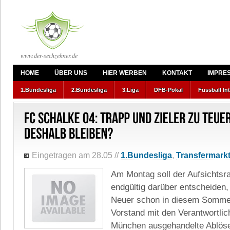
www.der-sechzehner.de
HOME
ÜBER UNS
HIER WERBEN
KONTAKT
IMPRE
1.Bundesliga
2.Bundesliga
3.Liga
DFB-Pokal
Fussball In
Eingetragen am 28.05
//
1.Bundesliga
,
Transfermark
Am Montag soll der Aufsichtsr
endgültig darüber entscheiden,
Neuer schon in diesem Sommer
Vorstand mit den Verantwortli
München ausgehandelte Ablöse