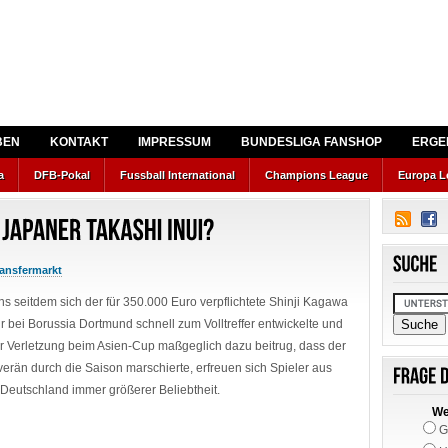
BEN
KONTAKT
IMPRESSUM
BUNDESLIGA FANSHOP
ERGE
a
DFB-Pokal
Fussball International
Champions League
Europa L
ransfermarkt
s seitdem sich der für 350.000 Euro verpflichtete Shinji Kagawa
r bei Borussia Dortmund schnell zum Volltreffer entwickelte und
er Verletzung beim Asien-Cup maßgeglich dazu beitrug, dass der
erän durch die Saison marschierte, erfreuen sich Spieler aus
 Deutschland immer größerer Beliebtheit.
We
G