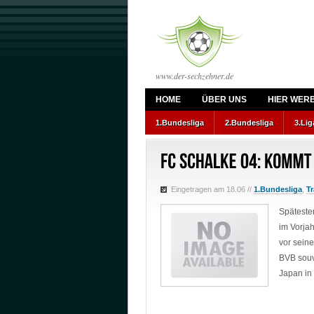
www.der-sechzehner.de
HOME
ÜBER UNS
HIER WER
1.Bundesliga
2.Bundesliga
3.Lig
Eingetragen am 18.06
//
1.Bundesliga
,
T
Spätesten
im Vorjah
vor sein
BVB souv
Japan in