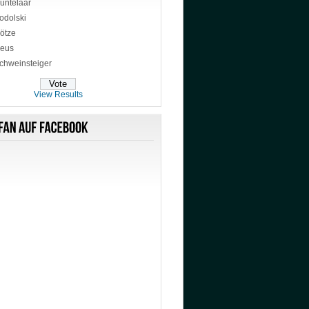
untelaar
odolski
ötze
eus
chweinsteiger
View Results