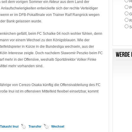
H
da seit dem vorigen Sommer ein Akteur aus dem Land der
P
nlaufschwierigkeiten entwickelte sich der rechte Verteidiger
G
 wenn er im DFB-Pokalfinale von Trainer Ralf Rangnick wegen
R
der Bank gelassen wurde.
S
enkirchen gefällt, beim FC Schalke 04 noch wohler fühlen, denn
ndsmann vor einem Wechsel zu den Königsblauen. Wie der
ttelfeldspieler in Kürze in die Bundesliga wechseln, aus der
C Köln Interesse zeigte. Doch nachdem Slawomir Peszko beim FC
rf mehr in der Offensive, weshalb Sportdirektor Volker Finke
n Mittel mehr vorhanden sind.
Jährige von Cerezo Osaka künftig die Offensivabteilung des FC
oße Inui ist im offensiven Mittelfeld flexibel einsetzbar, kommt
Takashi Inui
Transfer
Wechsel