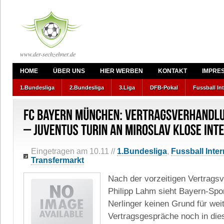
www.der-sechzehner.de
HOME
ÜBER UNS
HIER WERBEN
KONTAKT
IMPRE
1.Bundesliga
2.Bundesliga
3.Liga
DFB-Pokal
Fussball In
Eingetragen am 10.11
//
1.Bundesliga
,
Fussball Inter
Transfermarkt
Nach der vorzeitigen Vertragsv
Philipp Lahm sieht Bayern-Spor
Nerlinger keinen Grund für wei
Vertragsgespräche noch in die