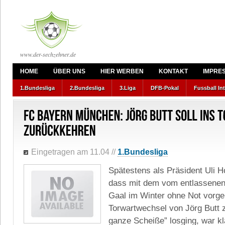
www.der-sechzehner.de
HOME
ÜBER UNS
HIER WERBEN
KONTAKT
IMPRE
1.Bundesliga
2.Bundesliga
3.Liga
DFB-Pokal
Fussball In
Eingetragen am 11.04
//
1.Bundesliga
Spätestens als Präsident Uli 
dass mit dem vom entlassenen 
Gaal im Winter ohne Not vor
Torwartwechsel von Jörg Butt 
ganze Scheiße” losging, war kl