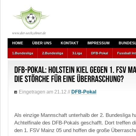
www.der-sechzehner.de
HOME
ÜBER UNS
KONTAKT
IMPRESSUM
BUNDESL
1.Bundesliga
2.Bundesliga
3.Liga
DFB-Pokal
Fussball In
Eingetragen am 21.12
//
DFB-Pokal
Als einzige Mannschaft unterhalb der 2. Bundesliga ha
Achtelfinale des DFB-Pokals geschafft. Dort treffen 
den 1. FSV Mainz 05 und hoffen die große Überrasch