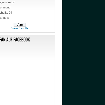
ayern selbst
ortmund
chalke 04
annover
View Results