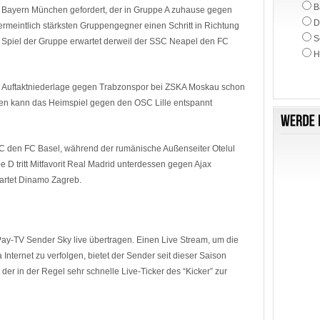
B
FC Bayern München gefordert, der in Gruppe A zuhause gegen
D
ermeintlich stärksten Gruppengegner einen Schritt in Richtung
S
 Spiel der Gruppe erwartet derweil der SSC Neapel den FC
H
er Auftaktniederlage gegen Trabzonspor bei ZSKA Moskau schon
en kann das Heimspiel gegen den OSC Lille entspannt
C den FC Basel, während der rumänische Außenseiter Otelul
pe D tritt Mitfavorit Real Madrid unterdessen gegen Ajax
rtet Dinamo Zagreb.
Pay-TV Sender Sky live übertragen. Einen Live Stream, um die
 Internet zu verfolgen, bietet der Sender seit dieser Saison
t der in der Regel sehr schnelle Live-Ticker des “Kicker” zur