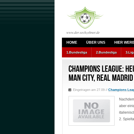
www.der-sechzehner.de
HOME
ÜBER UNS
HIER WER
1.Bundesliga
2.Bundesliga
3.Lig
Eingetragen am 27.09
//
Champions Lea
Nachdem 
aber ein
italienis
2. Spiel