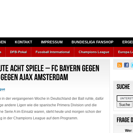
BEN
KONTAKT
IMPRESSUM
BUNDESLIGA FANSHOP
ERGE
a
DFB-Pokal
Fussball International
Champions League
Europa L
gue
in der vergangenen Woche in Deutschland der Ball ruhte, dafür
ige andere Ligen wie die spanische Primera Division und die
che Serie A im Einsatz waren, steht heute und morgen schon der
tag in der Champions League auf dem Programm.
Wer 