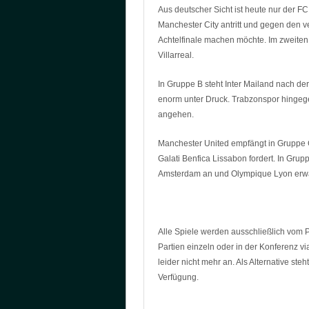
Aus deutscher Sicht ist heute nur der 
Manchester City antritt und gegen den v
Achtelfinale machen möchte. Im zweiten
Villarreal.
In Gruppe B steht Inter Mailand nach d
enorm unter Druck. Trabzonspor hingeg
angehen.
Manchester United empfängt in Gruppe 
Galati Benfica Lissabon fordert. In Grup
Amsterdam an und Olympique Lyon erwa
Alle Spiele werden ausschließlich vom 
Partien einzeln oder in der Konferenz via
leider nicht mehr an. Als Alternative steh
Verfügung.