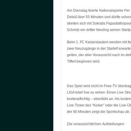
Am Dienstag feierte Nationalspieler Per
Debüt über 55 Minuten und dürfte schon 
streiten sich mit Sokratis Papastathop
Schmitz ein dritter Neuling seinen Startpl
Beim 1. FC Kaiserslautern werden mit Ita
zwei Neuzugänge in der Startelf erwarte
gelten, der aller Voraussicht nach im de
Tiffert beginnen wird.
Das Spiel wird nicht im Free-TV übertra
LIGA total! live zu sehen. Einen Live Str
kostenpflichtig – ebenfalls an. Als kost
Live-Ticker des “Kicker” oder die Live-Ü
der 90 Minuten zeigt die Sportschau ab 
Die voraussichtlichen Aufstellungen: