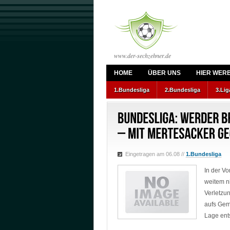
www.der-sechzehner.de
HOME
ÜBER UNS
HIER WER
1.Bundesliga
2.Bundesliga
3.Lig
Eingetragen am 06.08
//
1.Bundesliga
In der V
weitem ni
Verletzu
aufs Gemü
Lage ent