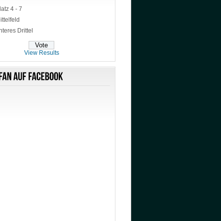
latz 4 - 7
ittelfeld
nteres Drittel
View Results