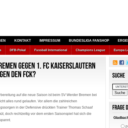
BEN
KONTAKT
IMPRESSUM
BUNDESLIGA FANSHOP
ERGE
a
DFB-Pokal
Fussball International
Champions League
Europa L
orbereitung auf die neue Saison ist beim SV Werder Bremen bei
cht alles rund gelaufen. Vor allem die zahlreichen
ngssorgen in der Defensive drückten Trainer Thomas Schaaf
t, doch rechtzeitig vor dem ersten Saisonspiel hat sich die
Gladbach
spannt.
P