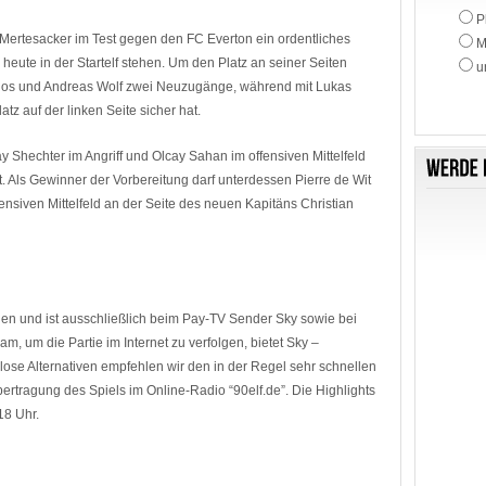
P
 Mertesacker im Test gegen den FC Everton ein ordentliches
M
heute in der Startelf stehen. Um den Platz an seiner Seiten
u
oulos und Andreas Wolf zwei Neuzugänge, während mit Lukas
atz auf der linken Seite sicher hat.
y Shechter im Angriff und Olcay Sahan im offensiven Mittelfeld
t. Als Gewinner der Vorbereitung darf unterdessen Pierre de Wit
fensiven Mittelfeld an der Seite des neuen Kapitäns Christian
gen und ist ausschließlich beim Pay-TV Sender Sky sowie bei
eam, um die Partie im Internet zu verfolgen, bietet Sky –
enlose Alternativen empfehlen wir den in der Regel sehr schnellen
bertragung des Spiels im Online-Radio “90elf.de”. Die Highlights
18 Uhr.