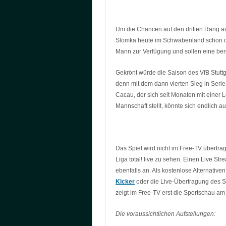
Um die Chancen auf den dritten Rang au
Slomka heute im Schwabenland schon dr
Mann zur Verfügung und sollen eine ber
Gekrönt würde die Saison des VfB Stuttg
denn mit dem dann vierten Sieg in Seri
Cacau, der sich seit Monaten mit einer L
Mannschaft stellt, könnte sich endlich a
Das Spiel wird nicht im Free-TV übertra
Liga total! live zu sehen. Einen Live Str
ebenfalls an. Als kostenlose Alternative
Kicker
oder die Live-Übertragung des S
zeigt im Free-TV erst die Sportschau a
Die voraussichtlichen Aufstellungen: