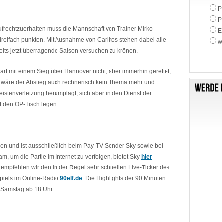
P
P
frechtzuerhalten muss die Mannschaft von Trainer Mirko
E
eifach punkten. Mit Ausnahme von Carlitos stehen dabei alle
w
eits jetzt überragende Saison versuchen zu krönen.
art mit einem Sieg über Hannover nicht, aber immerhin gerettet,
e wäre der Abstieg auch rechnerisch kein Thema mehr und
eistenverletzung herumplagt, sich aber in den Dienst der
uf den OP-Tisch legen.
gen und ist ausschließlich beim Pay-TV Sender Sky sowie bei
eam, um die Partie im Internet zu verfolgen, bietet Sky
hier
n empfehlen wir den in der Regel sehr schnellen Live-Ticker des
piels im Online-Radio
90elf.de
. Die Highlights der 90 Minuten
m Samstag ab 18 Uhr.