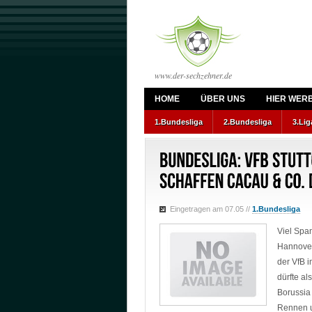
www.der-sechzehner.de
HOME
ÜBER UNS
HIER WER
1.Bundesliga
2.Bundesliga
3.Lig
Eingetragen am 07.05
//
1.Bundesliga
Viel Spa
Hannover
der VfB 
dürfte a
Borussi
Rennen um