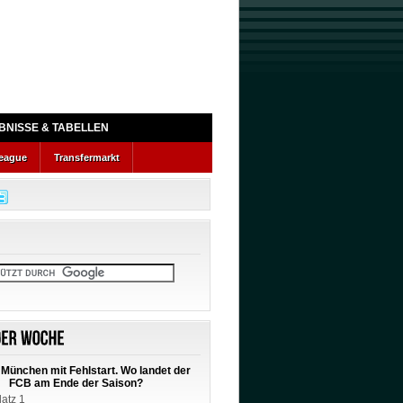
BNISSE & TABELLEN
eague
Transfermarkt
München mit Fehlstart. Wo landet der
FCB am Ende der Saison?
latz 1