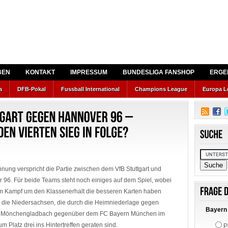
BEN
KONTAKT
IMPRESSUM
BUNDESLIGA FANSHOP
ERGE
a
DFB-Pokal
Fussball International
Champions League
Europa L
nnung verspricht die Partie zwischen dem VfB Stuttgart und
 96. Für beide Teams steht noch einiges auf dem Spiel, wobei
im Kampf um den Klassenerhalt die besseren Karten haben
ls die Niedersachsen, die durch die Heimniederlage gegen
Bayern 
a Mönchengladbach gegenüber dem FC Bayern München im
 Platz drei ins Hintertreffen geraten sind.
P