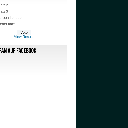
latz 2
latz 3
uropa League
eder noch
View Results