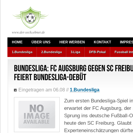
www.der-sechzehner.de
HOME
ÜBER UNS
HIER WERBEN
KONTAKT
IMPRE
1.Bundesliga
2.Bundesliga
3.Liga
DFB-Pokal
Fussball In
Eingetragen am 06.08
//
1.Bundesliga
Zum ersten Bundesliga-Spiel i
erwartet der FC Augsburg, der 
Sprung ins deutsche Fußball-O
heute den SC Freiburg. Glaubt
Experteneinschätzungen dürfte