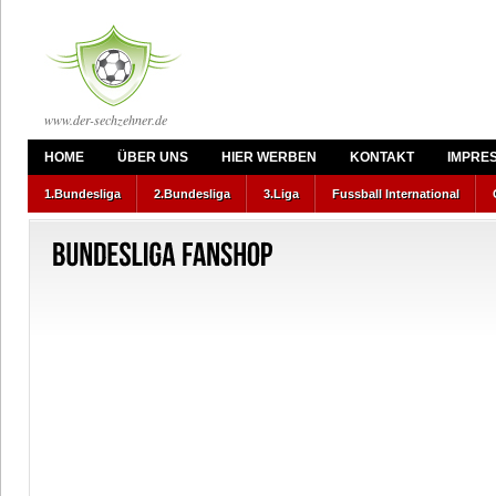
www.der-sechzehner.de
HOME
ÜBER UNS
HIER WERBEN
KONTAKT
IMPRE
1.Bundesliga
2.Bundesliga
3.Liga
Fussball International