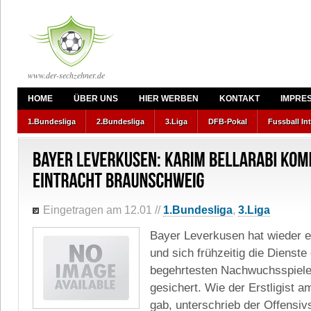
www.der-sechzehner.de
HOME
ÜBER UNS
HIER WERBEN
KONTAKT
IMPRE
1.Bundesliga
2.Bundesliga
3.Liga
DFB-Pokal
Fussball In
Eingetragen am 12.01
//
1.Bundesliga
,
3.Liga
Bayer Leverkusen hat wieder 
und sich frühzeitig die Dienste
begehrtesten Nachwuchsspiele
gesichert. Wie der Erstligist 
gab, unterschrieb der Offensivs