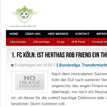
www.der-sechzehner.de
HOME
ÜBER UNS
HIER WERBEN
KONTAKT
IMPRE
1.Bundesliga
2.Bundesliga
3.Liga
DFB-Pokal
Fussball In
Eingetragen am 16.08
//
1.Bundesliga
,
Transfermark
Nach dem missratenen Saisons
Köln der Ruf nach weiteren Ve
angesichts des engen Finanzr
überhaupt, nur noch ein Neuzug
ist, ob dieser für die zuletzt wacklige Defensive oder
besetzten Sturm kommen soll.