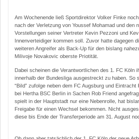
Am Wochenende ließ Sportdirektor Volker Finke noch
nach der Verletzung von Youssef Mohamad und den n
Vorstellungen seiner Vertreter Kevin Pezzoni und Ke
Innenverteidiger kommen soll. Zuvor hatte dagegen 
weiteren Angreifer als Back-Up für den bislang nahe
Milivoje Novakovic oberste Priotität.
Dabei scheinen die Verantwortlichen des 1. FC Köln i
innerhalb der Bundesliga ausgestreckt zu haben. So s
“Bild” zufolge neben dem FC Augsburg und Eintracht 
bei Hertha BSC Berlin in Sachen Rob Friend angefrag
spielt in der Hauptstadt nur eine Nebenrolle, hat bisl
Freigabe für einen Wechsel bekommen. Nicht ausges
diese bis Ende der Transferperiode am 31. August noch
Ob dann aber tatsächlich der 1. FC Köln der neue Arb