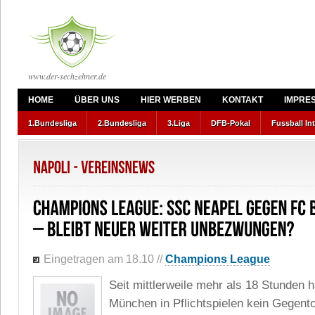
www.der-sechzehner.de
HOME
ÜBER UNS
HIER WERBEN
KONTAKT
IMPRE
1.Bundesliga
2.Bundesliga
3.Liga
DFB-Pokal
Fussball In
Eingetragen am 18.10
//
Champions League
Seit mittlerweile mehr als 18 Stunden 
München in Pflichtspielen kein Gegento